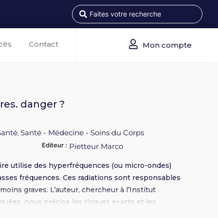
cès
Contact
Mon compte
res. danger ?
Santé
Santé - Médecine - Soins du Corps
,
Editeur :
Pietteur Marco
ire utilise des hyperfréquences (ou micro-ondes)
ses fréquences. Ces radiations sont responsables
moins graves. L’auteur, chercheur à l’Institut
quées, nous précise les risques exacts et les
xième édition augmentée 2002 (déjà plus de