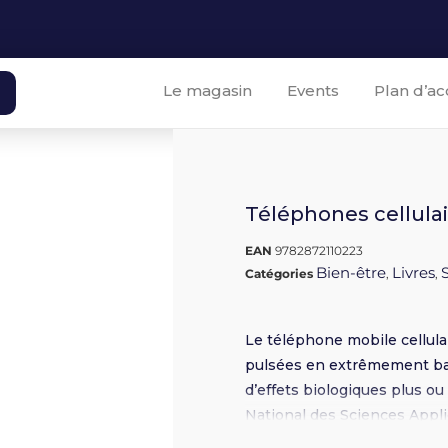
Le magasin
Events
Plan d’ac
Téléphones cellulai
EAN
9782872110223
Bien-être
Livres
Catégories
,
,
Le téléphone mobile cellula
pulsées en extrêmement bas
d’effets biologiques plus ou 
National des Sciences Appli
moyens de se protéger. Deu