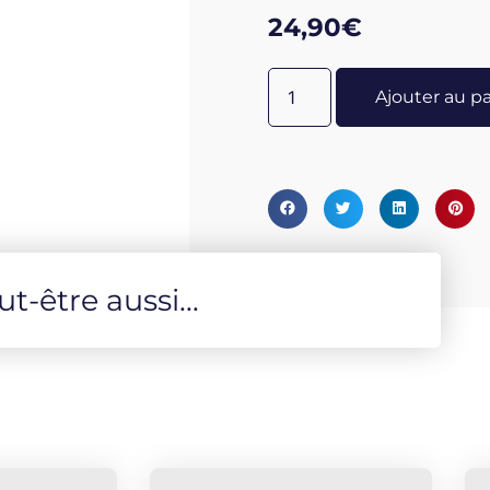
12.000 ex. vendus) - Broché 
24,90
€
Ajouter au p
-être aussi...