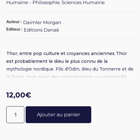
Humaine - Philosophie
Sciences Humaine
,
Auteur :
Daimler Morgan
Editeur :
Editions Danaé
Thor, entre pop culture et croyances anciennes Thor
est probablement le dieu le plus connu de la
mythologie nordique. Fils d’Odin, dieu du Tonnerre et de
la Force, mais aussi des contradictions, sa complexité
est bien souvent sous-estimée. Défenseur de Midgard,
le royaume humain, et d’Asgard, celui des dieux, son
12,00
€
culte était largement répandu dans l’ensemble du
monde germanique. Il était vénéré pour la bénédiction
Ajouter au panier
des familles et la fécondité des champs. Bien que
partisan de l’ordre, Thor voyageait bien souvent
accompagné d’une divinité malicieuse. Tout en faisant la
distinction entre pop culture et anciennes croyances,