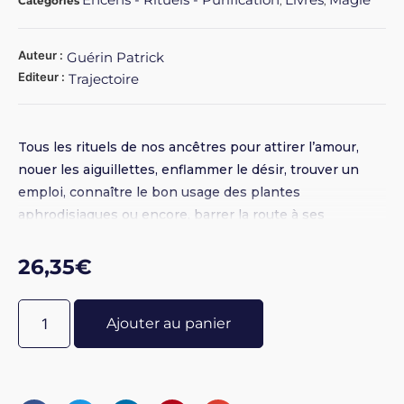
Catégories
,
,
Auteur :
Guérin Patrick
Editeur :
Trajectoire
Tous les rituels de nos ancêtres pour attirer l’amour,
nouer les aiguillettes, enflammer le désir, trouver un
emploi, connaître le bon usage des plantes
aphrodisiaques ou encore, barrer la route à ses
ennemis... Cette magie des campagnes a été puisée à la
source, dans chacune de nos provinces, et conserve
26,35
€
une remarquable efficacité.
Ajouter au panier