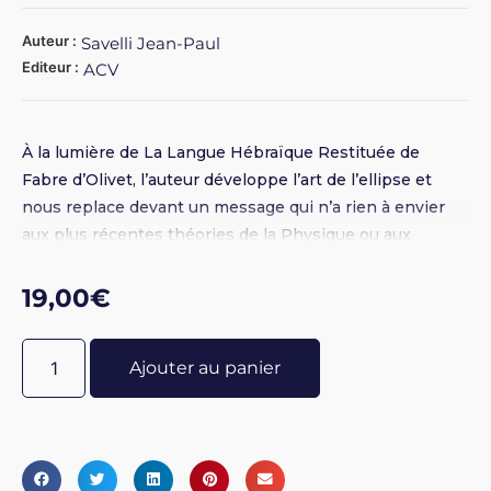
Auteur :
Savelli Jean-Paul
Editeur :
ACV
À la lumière de La Langue Hébraïque Restituée de
Fabre d’Olivet, l’auteur développe l’art de l’ellipse et
nous replace devant un message qui n’a rien à envier
aux plus récentes théories de la Physique ou aux
derniers développements de la psychanalyse. Il
démontre les trois lectures de la Genèse en
19,00
€
prolongeant notre réflexion vers son sens caché : le
Verbum Dimissum. Broché 15 x 21 - Schémas N&B - 124
Ajouter au panier
pages