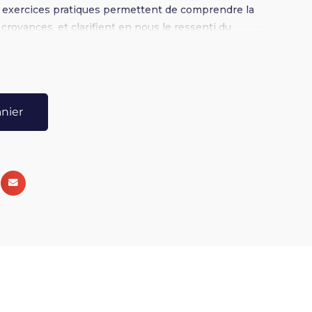
 exercices pratiques permettent de comprendre la
royances, et clarifient en nous le ressenti du
anier