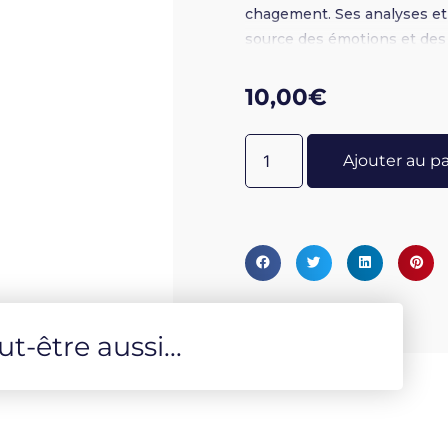
chagement. Ses analyses et
source des émotions et des c
coeur.
10,00
€
Ajouter au p
-être aussi...