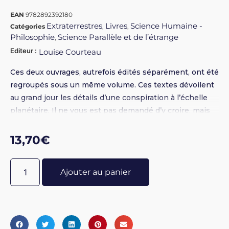
EAN
9782892392180
Extraterrestres
Livres
Science Humaine -
Catégories
,
,
Philosophie
Science Parallèle et de l’étrange
,
Editeur :
Louise Courteau
Ces deux ouvrages, autrefois édités séparément, ont été
regroupés sous un même volume. Ces textes dévoilent
au grand jour les détails d’une conspiration à l’échelle
planétaire. Il ne vous est pas demandé d’y croire, mais
simplement d’en constater les manifestations et les
conséquences. Il en va de l’avenir de l’humanité entière.
13,70
€
Un document choc !
Ajouter au panier