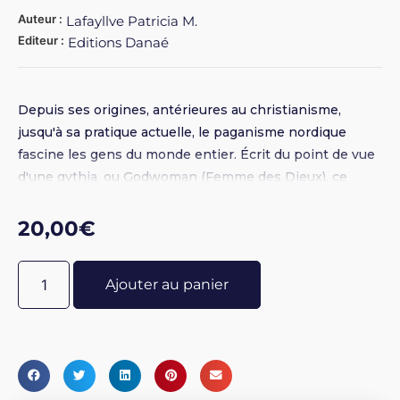
Auteur :
Lafayllve Patricia M.
Editeur :
Editions Danaé
Depuis ses origines, antérieures au christianisme,
jusqu'à sa pratique actuelle, le paganisme nordique
fascine les gens du monde entier. Écrit du point de vue
d'une gythja, ou Godwoman (Femme des Dieux), ce
guide très complet de l'Asatru montre comment donner
corps aux croyances et aux traditions de cette ancienne
20,00
€
foi dans votre vie quotidienne aujourd'hui. Vous y
découvrirez : La mythologie, le folklore, et les sagas
Ajouter au panier
historiques des heathens du nord de l'Europe Comment
pratiquer les rituels pour la naissance, l'attribution du
nom, l'entrée dans l'âge adulte, les mariages, les
divorces, les funérailles et les jours sacrés Des
techniques pratiques de méditation, de travail en transe,
de prière, et de travail avec les runes et les charmes Les