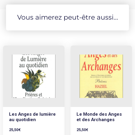
perspectives des asatrus sur la nature du temps, de la
création, du culte, de l'éthique, des serments et de
Vous aimerez peut-être aussi...
l'hospitalité Un glossaire détaillé, un index, un guide de
prononciation, et une bibliographie pour une étude plus
poussée.
Les Anges de lumière
Le Monde des Anges
au quotidien
et des Archanges
25,50
€
25,50
€