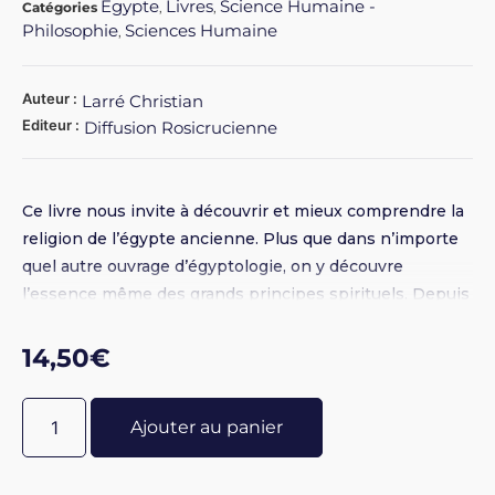
Egypte
Livres
Science Humaine -
Catégories
,
,
Philosophie
Sciences Humaine
,
Auteur :
Larré Christian
Editeur :
Diffusion Rosicrucienne
Ce livre nous invite à découvrir et mieux comprendre la
religion de l’égypte ancienne. Plus que dans n’importe
quel autre ouvrage d’égyptologie, on y découvre
l’essence même des grands principes spirituels. Depuis
les origines jusqu’à la période ptolémaïque, en passant
par le règne d’Akhénaton et la dynastie des Ramsès,
14,50
€
trois mille ans de spiritualité égyptienne nous sont
dévoilés.
Ajouter au panier