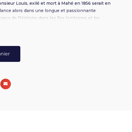
nsieur Louis, exilé et mort à Mahé en 1856 serait en
 se lance alors dans une longue et passionnante
oeur de l’Histoire dans les îles lointaines et les
 Broché 16 x 24 - 340 pages - Nombreuses
anier