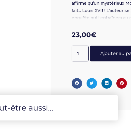
affirme qu’un mystérieux Mo
fait... Louis XVII ! L’auteur
enquête qui l’entraînera au c
archives de plusieurs pays.
illustrations N&B
23,00
€
Ajouter au p
-être aussi...