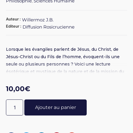
Philosophie
Sciences Humaine
,
Auteur :
Willermoz J.B.
Editeur :
Diffusion Rosicrucienne
Lorsque les évangiles parlent de Jésus, du Christ, de
Jésus-Christ ou du Fils de l’homme, évoquent-ils une
seule ou plusieurs personnes ? Voici une lecture
ésotérique et mystique de la nature et de la mission du
second Adam, Jésus-Christ. Il nous montre que si Jésus
a souffert et est mort sur la Croix, le Christ, de par sa
10,00
€
nature divine, ne pouvait ni souffrir ni mourir.
Ajouter au panier