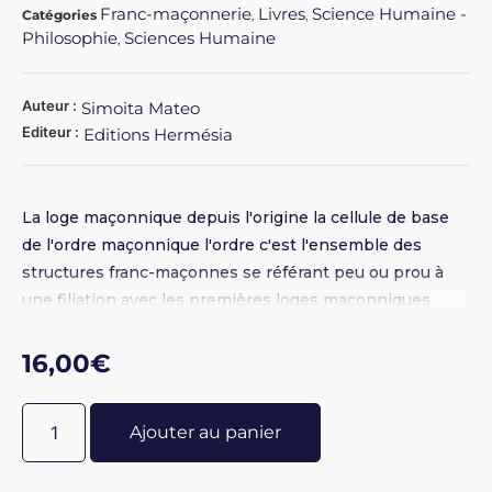
Franc-maçonnerie
Livres
Science Humaine -
Catégories
,
,
Philosophie
Sciences Humaine
,
Auteur :
Simoita Mateo
Editeur :
Editions Hermésia
La loge maçonnique depuis l'origine la cellule de base
de l'ordre maçonnique l'ordre c'est l'ensemble des
structures franc-maçonnes se référant peu ou prou à
une filiation avec les premières loges maçonniques
anglaises. C'est au niveau de la loge que s'effectue
l'admission sous la forme de l'initiation maçonnique
16,00
€
c'est dans la loge que s'effectue l'appropriation de la
méthode maçonnique que l'on peut comprendre
Ajouter au panier
comme étant une lecture du monde, des relations
humaines, du partage du chemin de vie. C'est dire
l'importance du fonctionnement des loges ! Pourquoi