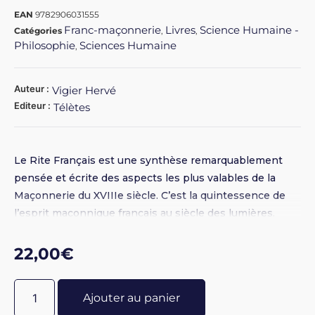
EAN
9782906031555
Franc-maçonnerie
Livres
Science Humaine -
Catégories
,
,
Philosophie
Sciences Humaine
,
Auteur :
Vigier Hervé
Editeur :
Télètes
Le Rite Français est une synthèse remarquablement
pensée et écrite des aspects les plus valables de la
Maçonnerie du XVIIIe siècle. C’est la quintessence de
l’esprit maçonnique français au siècle des lumières.
Deux parties : 1/ le retour vers une tradition spirituelle.
2/ Des anciens devoirs n° 238 au Grand Chapitre
22,00
€
Français Suprême Conseil du Rite Moderne pour la
France.
Ajouter au panier