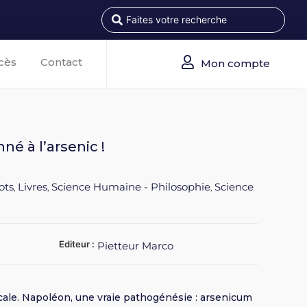
cès
Contact
Mon compte
é à l’arsenic !
ots
Livres
Science Humaine - Philosophie
Science
,
,
,
Editeur :
Pietteur Marco
cale. Napoléon, une vraie pathogénésie : arsenicum