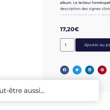
album. Le lecteur homéopath
description des signes clini
comportement sous la dépe
l'analyse minutieuse de sa 
aucun doute : empoisonnemen
17,20
€
Ajouter au p
-être aussi...