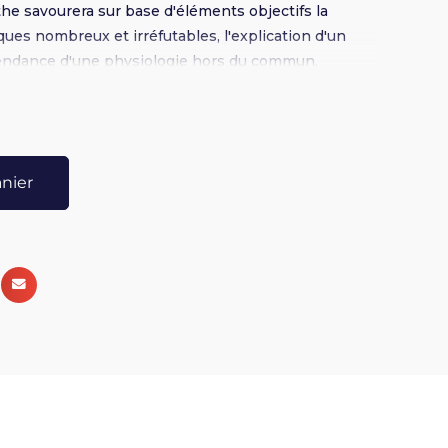
e savourera sur base d'éléments objectifs la
ques nombreux et irréfutables, l'explication d'un
ndance d'une physiologie hors du commun,
conduite éléments dont la conclusion ne laisse
t à l'arsenic ! Broché 16 x 24 - 208 pages
anier