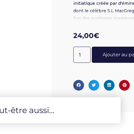
initiatique créée par d'émi
dont le célèbre S.L MacGreg
l'un des systèmes magiques 
la Golden Dawn a également 
enseignements pointus dans
24,00
€
l'astrologie, la voyance, la 
pour la première fois en la
Ajouter au p
connaissances de la Golden 
pratique.
-être aussi...