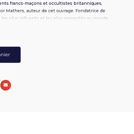
nents francs-maçons et occultistes britanniques,
or Mathers, auteur de cet ouvrage. Fondatrice de
les plus influents et les plus respectés au monde,
su fournir depuis plus d'un siècle des
 le domaine des arts divinatoires tels que
taromancie, la géomancie, etc. Cet ouvrage traduit
ngue française nous dévoile l'étendue des
anier
Dawn au sujet des arts divinatoires et de leur