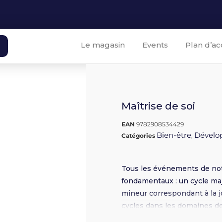
Le magasin
Events
Plan d’ac
Maîtrise de soi
EAN
9782908534429
Bien-être
Dévelo
Catégories
,
Tous les événements de notr
fondamentaux : un cycle maj
mineur correspondant à la jo
cycles dans les domaines des
l’âme.