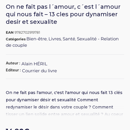
On ne fait pas l´amour, c´est l´amour
qui nous fait – 13 cles pour dynamiser
desir et sexualite
EAN
9782702919781
Bien-être
Livres
Santé
Sexualité - Relation
Catégories
,
,
,
de couple
Auteur :
Alain HÉRIL
Editeur :
Courrier du livre
On ne fait pas l'amour, c'est l'amour qui nous fait 13 clés
pour dynamiser désir et sexualité Comment
redynamiser le désir dans votre couple ? Comment
tisser un lien solide entre amour et sexualité ? Au coeur
de la relation de couple, la sexualité permet de se
découvrir; mais, avec le temps et les habitudes, le désir