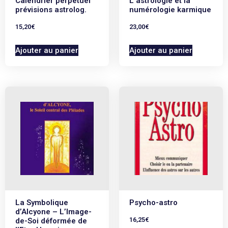
Calendrier perpétuel
L’astrologie et la
prévisions astrolog.
numérologie karmique
15,20
€
23,00
€
Ajouter au panier
Ajouter au panier
La Symbolique
Psycho-astro
d’Alcyone – L’Image-
16,25
€
de-Soi déformée de