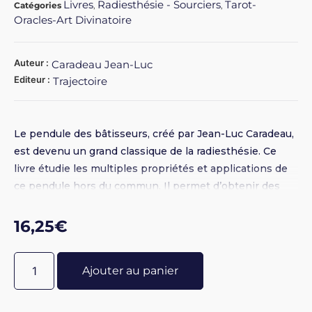
Livres
Radiesthésie - Sourciers
Tarot-
Catégories
,
,
Oracles-Art Divinatoire
Auteur :
Caradeau Jean-Luc
Editeur :
Trajectoire
Le pendule des bâtisseurs, créé par Jean-Luc Caradeau,
est devenu un grand classique de la radiesthésie. Ce
livre étudie les multiples propriétés et applications de
ce pendule hors du commun. Il permet d’obtenir des
résultats d’une force inimaginable dans le domaine des
ondes de forme. Il est considéré comme le pendule le
16,25
€
plus sensible et le plus précis.
Ajouter au panier