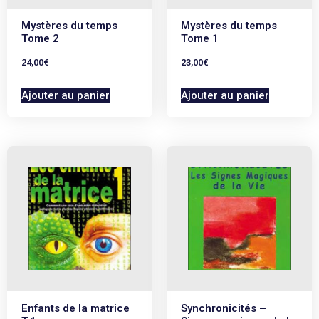
Infos :
265 pages, 145 x 221 mm, 360g
Mystères du temps
Mystères du temps
Parution :
juin 2021
Tome 2
Tome 1
24,00
€
23,00
€
Ajouter au panier
Ajouter au panier
Enfants de la matrice
Synchronicités –