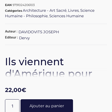
EAN
9791024206103
Architecture - Art Sacré
Livres
Science
Catégories
,
,
Humaine - Philosophie
Sciences Humaine
,
Auteur :
DAVIDOVITS JOSEPH
Editeur :
Dervy
Ils viennent
d'Amérique pour
bâtir l'île de
22,00
€
Pâques.
Ajouter au panier
Après une expédition en 2017 en Bolivie sur les sites de